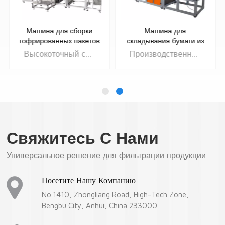
Машина для сборки
Машина для
гофрированных пакетов
складывания бумаги из
из стекловолокна
стекловолокна с
Высокоточный сервопривод
Производственная линия приводится в движение высокоточными сервомоторами, что обеспечивает превосходную производительность оборудования.
перегородкой
Свяжитесь С Нами
УЗНАТЬ
УЗНАТЬ
Универсальное решение для фильтрации продукции
БОЛЬШЕ
БОЛЬШЕ
Посетите Нашу Компанию
No.1410, Zhongliang Road, High-Tech Zone,
Bengbu City, Anhui, China 233000