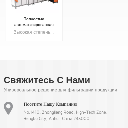
Полностью
автоматизированная
машина непрерывного
Высокая степень автоматизации, стабильность и надежность.
склеивания кромок
Свяжитесь С Нами
УЗНАТЬ
Универсальное решение для фильтрации продукции
БОЛЬШЕ
Посетите Нашу Компанию
No.1410, Zhongliang Road, High-Tech Zone,
Bengbu City, Anhui, China 233000