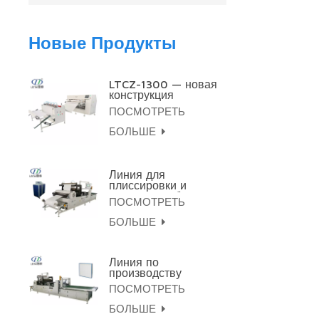
Новые Продукты
LTCZ-1300 — новая
конструкция
полностью
ПОСМОТРЕТЬ
автоматической
машины для
БОЛЬШЕ
плиссировки с
HEPA-фильтром.
Линия для
плиссировки и
склеивания бумаги
ПОСМОТРЕТЬ
LTWG300-1050
высотой 300 мм,
БОЛЬШЕ
сервопривод.
Линия по
производству
высокоэффективных
ПОСМОТРЕТЬ
фильтрующих
картриджей
БОЛЬШЕ
большого размера