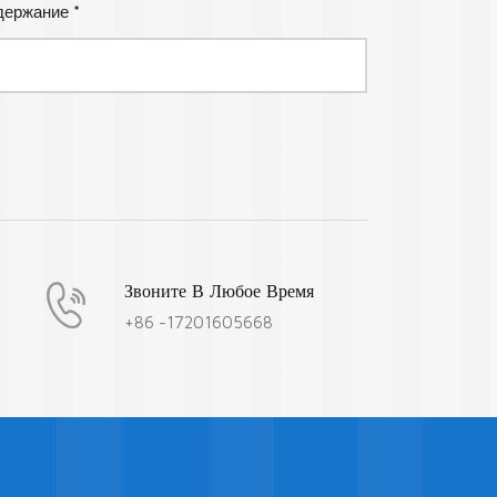
держание *
Звоните В Любое Время
+86 -17201605668