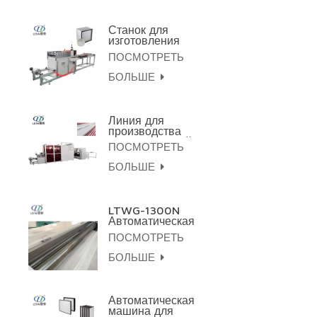
для сгибания и
склеивания.
Станок для
изготовления
алюминиевого
ПОСМОТРЕТЬ
гофрокартона
LTWL-300N
БОЛЬШЕ
Линия для
производства
гофрированной
ПОСМОТРЕТЬ
бумаги из
высокотемпературной
БОЛЬШЕ
стекловолоконной
проволоки LTNWG-
1050
LTWG-1300N
Автоматическая
мини-машина для
ПОСМОТРЕТЬ
плиссировки бумаги
с ЧПУ и HEPA-
БОЛЬШЕ
фильтром, глубина
плиссировки 1300
мм.
Автоматическая
машина для