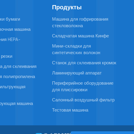
Продукты
ки бумаги
Машина для гофрирования
стекловолокна
вочная машина
Складчатая машина Кинфе
ния HEPA-
Мини-складки для
синтетических волокон
 резки
Станок для склеивания кромок
а для склеивания
Ламинирующий аппарат
я полипропилена
Периферийное оборудование
фильтрующая
для плиссировки
Салонный воздушный фильтр
трующая машина
Тестовая машина