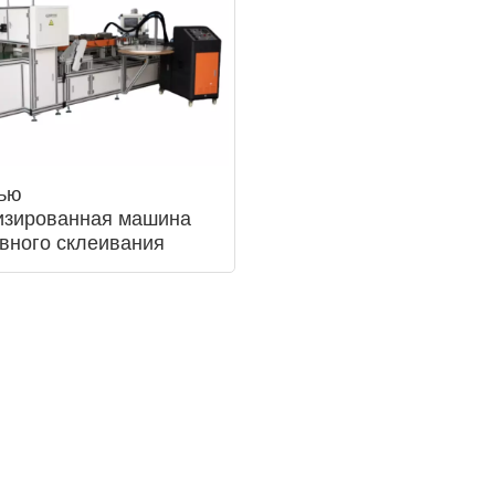
ью
изированная машина
вного склеивания