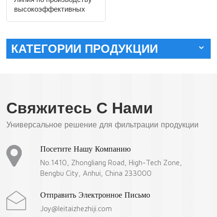
высокоэффективных
фильтрующих
картриджей большого
размера для сгибания и
КАТЕГОРИИ ПРОДУКЦИИ
склеивания.
Свяжитесь С Нами
Универсальное решение для фильтрации продукции
Посетите Нашу Компанию
No.1410, Zhongliang Road, High-Tech Zone,
Bengbu City, Anhui, China 233000
Отправить Электронное Письмо
Joy@leitaizhezhiji.com