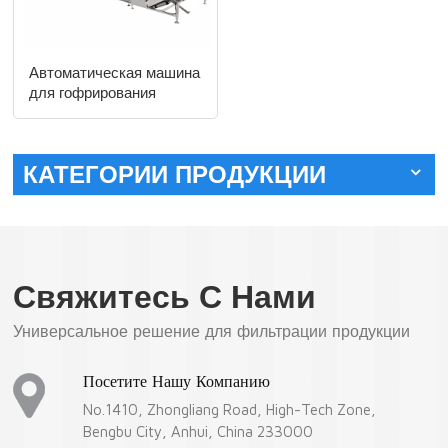
Автоматическая машина
для гофрирования
HEPA-фильтров, линия
для складывания и
склеивания
КАТЕГОРИИ ПРОДУКЦИИ
синтетической
углеродной ткани,
полученной методом
экструзионного
формования.
Свяжитесь С Нами
Универсальное решение для фильтрации продукции
Посетите Нашу Компанию
No.1410, Zhongliang Road, High-Tech Zone,
Bengbu City, Anhui, China 233000