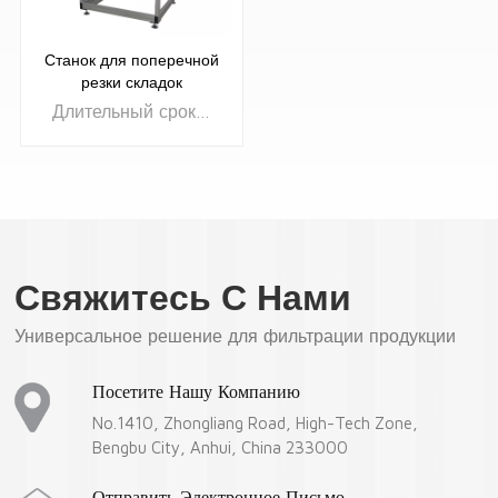
Станок для поперечной
резки складок
Длительный срок службы и экономичность
Свяжитесь С Нами
УЗНАТЬ
Универсальное решение для фильтрации продукции
БОЛЬШЕ
Посетите Нашу Компанию
No.1410, Zhongliang Road, High-Tech Zone,
Bengbu City, Anhui, China 233000
Отправить Электронное Письмо